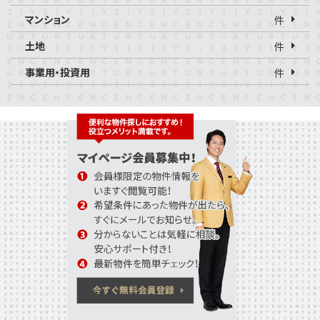
マンション
件
土地
件
事業用・投資用
件