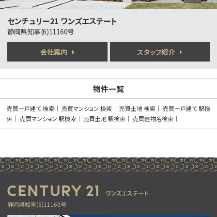
3ＬＤＫ
三島駅
センチュリー21 ワンズエステート
歩17分
三島駅まで徒歩17分の利便性に加え、新幹線通勤に…
静岡県知事(6)11160号
会社案内
スタッフ紹介
第6位
630万円
3ＬＤＫ
御殿場駅
物件一覧
バ40分
・
歩28分
木目が美しい、吹き抜けのある別荘です！ 別荘なら…
売買一戸建て 検索
売買マンション 検索
売買土地 検索
売買一戸建て 駅検
索
売買マンション 駅検索
売買土地 駅検索
売買建物名検索
第7位
4,300万円
3ＬＤＫ
御殿場駅
別荘地にふさわしいオシャレで豪華な造りです。定住…
第8位
2,499万円
静岡県知事(6)11160号
4ＬＤＫ
三島二日町駅