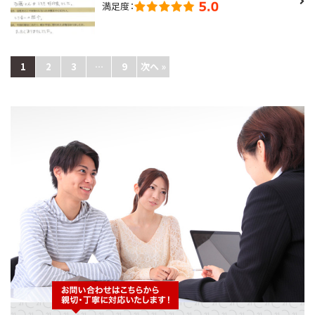
満足度：
1
2
3
…
9
次へ »