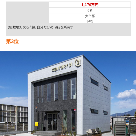
1,170万円
6Ｋ
大仁駅
歩8分
【総敷地3，000㎡超。自分だけの「森」を所有す…
第3位
1,400万円
3ＬＤＫ
御殿場駅
四季を感じる十里木の自然に包まれた一軒家。趣ある…
第4位
1,780万円
2ＳＬＤＫ
沼津駅
歩20分
①南側道路が、記載幅員より広く、開放感が大きいと…
第5位
2,390万円