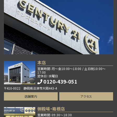
歩35分
2026年7月、水回りを中心にリフォーム完工した…
第9位
2,090万円
3ＬＤＫ
大岡駅
歩10分
大岡小学校・大岡中学校区に位置する、子育て世帯に…
第10位
本店
1,980万円
営業時間：月～金10:00～18:00 / 土日祝10:00～
5ＬＤＫ
17:00
定休日：水曜日
函南駅
0120-439-051
歩39分
函南町上沢中古戸建。 自然に囲まれた静かな、函南…
〒410-0022 静岡県沼津市大岡443-4
店舗案内
アクセス
御殿場・箱根店
営業時間：09:30～18:30