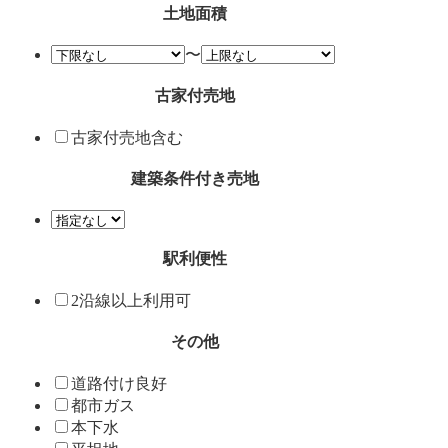
土地面積
〜
古家付売地
古家付売地含む
建築条件付き売地
駅利便性
2沿線以上利用可
その他
道路付け良好
都市ガス
本下水