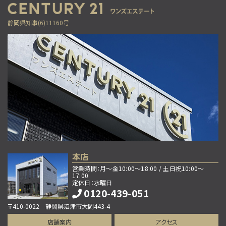
4,300万円
3ＬＤＫ
静岡県知事(6)11160号
御殿場駅
別荘地にふさわしいオシャレで豪華な造りです。定住…
第9位
2,499万円
4ＬＤＫ
三島二日町駅
歩35分
2026年7月、水回りを中心にリフォーム完工した…
第10位
1,980万円
5ＬＤＫ
本店
函南駅
営業時間：月～金10:00～18:00 / 土日祝10:00～
歩39分
17:00
函南町上沢中古戸建。 自然に囲まれた静かな、函南…
定休日：水曜日
0120-439-051
〒410-0022 静岡県沼津市大岡443-4
店舗案内
アクセス