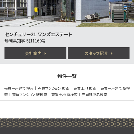
630万円
3ＬＤＫ
御殿場駅
バ40分
・
歩28分
木目が美しい、吹き抜けのある別荘です！ 別荘なら…
センチュリー21 ワンズエステート
静岡県知事(6)11160号
第6位
2,390万円
会社案内
スタッフ紹介
3ＬＤＫ
三島駅
歩17分
三島駅まで徒歩17分の利便性に加え、新幹線通勤に…
物件一覧
第7位
売買一戸建て 検索
売買マンション 検索
売買土地 検索
売買一戸建て 駅検
2,090万円
索
売買マンション 駅検索
売買土地 駅検索
売買建物名検索
3ＬＤＫ
大岡駅
歩10分
大岡小学校・大岡中学校区に位置する、子育て世帯に…
第8位