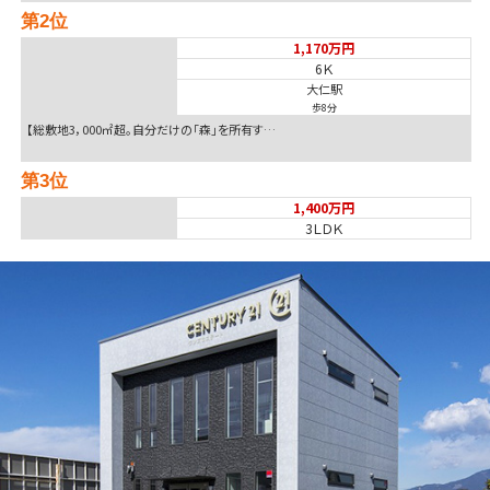
第2位
1,170万円
6Ｋ
大仁駅
歩8分
【総敷地3，000㎡超。自分だけの「森」を所有す…
第3位
1,400万円
3ＬＤＫ
御殿場駅
四季を感じる十里木の自然に包まれた一軒家。趣ある…
第4位
1,780万円
2ＳＬＤＫ
沼津駅
歩20分
①南側道路が、記載幅員より広く、開放感が大きいと…
第5位