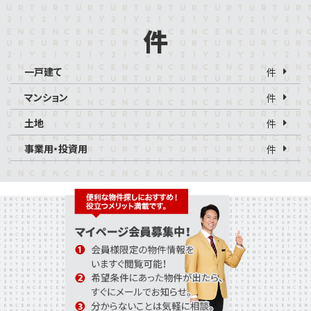
件
一戸建て
件
マンション
件
土地
件
事業用・投資用
件