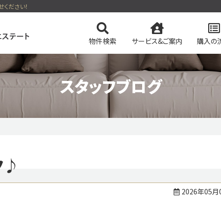
せください！
物件検索
サービス&ご案内
購入の
スタッフブログ
ンを検索
ンテナンス保証
会社概要
中古物件の
土地を検索
売買をサポート
スタッフ紹介
売却後も
事業用・投資
自宅に
ク♪
ートのおすすめ物件
田舎暮らしのリゾート物件特集
て
今すぐ見られるマンション
今すぐ見られる土地
無料会
2026年05月