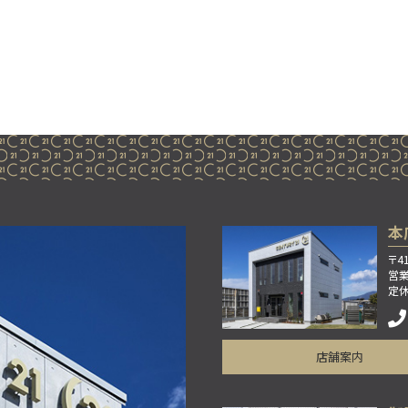
本
〒4
営業
定
店舗案内