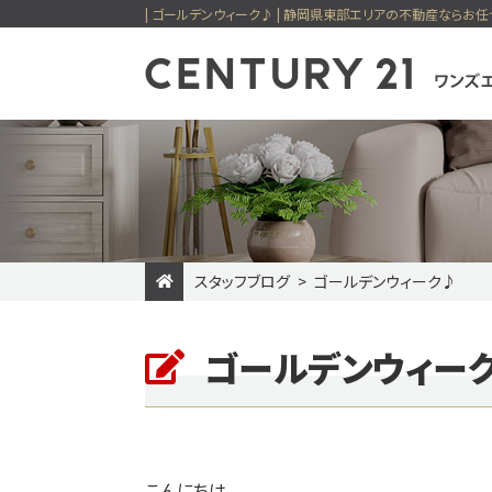
| ゴールデンウィーク♪ | 静岡県東部エリアの不動産ならお任
センチュリー21
スタッフブログ
ゴールデンウィーク♪
一戸建てを検索
住宅設備の
マンショ
メ
ゴールデンウィー
新着物件
価格変更物件
ワンズエステ
ピックアップ物件特集
今すぐ見られる一戸建
こんにちは