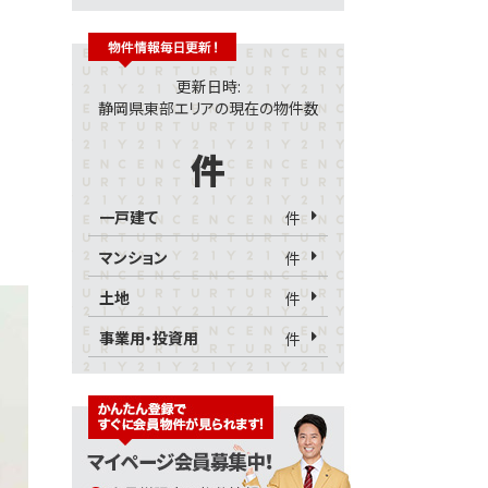
更新日時:
静岡県東部エリアの現在の物件数
件
一戸建て
件
マンション
件
土地
件
事業用・投資用
件