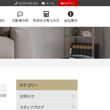
0120-439-051
メール
ログイン
流れ
お客様の声
売却をお考えの方
会社案内
本店
お知らせ
御殿場・箱根店
スタッフブログ
ブランド理念
お問い合わせ
個人情報保護方針
用物件を検索
住み続けられる
住まい購入の基礎知識
学区マップで探す
サイトマップ
カテゴリー
員システム
会員ページログイン
02日
お知らせ
スタッフブログ