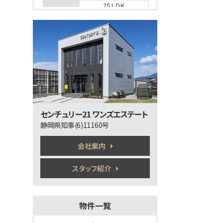
2ＳＬＤＫ
沼津駅
歩20分
①南側道路が、記載幅員より広く、開放感が
大きいと…
第5位
2,390万円
3ＬＤＫ
三島駅
歩17分
三島駅まで徒歩17分の利便性に加え、新幹
センチュリー21 ワンズエステート
線通勤に…
静岡県知事(6)11160号
第6位
630万円
会社案内
3ＬＤＫ
御殿場駅
スタッフ紹介
バ40分
・
歩28分
木目が美しい、吹き抜けのある別荘です！
別荘なら…
第7位
物件一覧
4,300万円