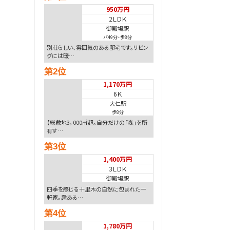
950万円
2ＬＤＫ
御殿場駅
バ49分
・
歩8分
別荘らしい、雰囲気のある邸宅です。リビン
グには暖…
第2位
1,170万円
6Ｋ
大仁駅
歩8分
【総敷地3，000㎡超。自分だけの「森」を所
有す…
第3位
1,400万円
3ＬＤＫ
御殿場駅
四季を感じる十里木の自然に包まれた一
軒家。趣ある…
第4位
1,780万円