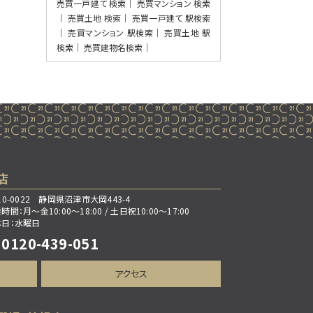
3ＬＤＫ
売買一戸建て 検索
売買マンション 検索
御殿場駅
売買土地 検索
売買一戸建て 駅検索
別荘地にふさわしいオシャレで豪華な造り
売買マンション 駅検索
売買土地 駅
です。定住…
検索
売買建物名検索
第8位
2,499万円
4ＬＤＫ
三島二日町駅
歩35分
2026年7月、水回りを中心にリフォーム完工
した…
第9位
店
2,090万円
3ＬＤＫ
10-0022 静岡県沼津市大岡443-4
大岡駅
時間：月～金10:00～18:00 / 土日祝10:00～17:00
歩10分
休日：水曜日
大岡小学校・大岡中学校区に位置する、子
0120-439-051
育て世帯に…
第10位
アクセス
1,980万円
5ＬＤＫ
函南駅