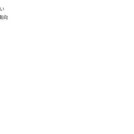
第10位
い
1,980万円
南向
5ＬＤＫ
函南駅
歩39分
函南町上沢中古戸建。 自然に囲まれた静
かな、函南…