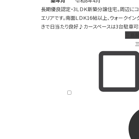
築年月
令和8年4月
長期優良認定・3ＬＤＫ新築分譲住宅。周辺に
エリアです。南面ＬＤＫ16帖以上、ウォークイ
きで日当たり良好♪カースペースは3台駐車可
三島藤