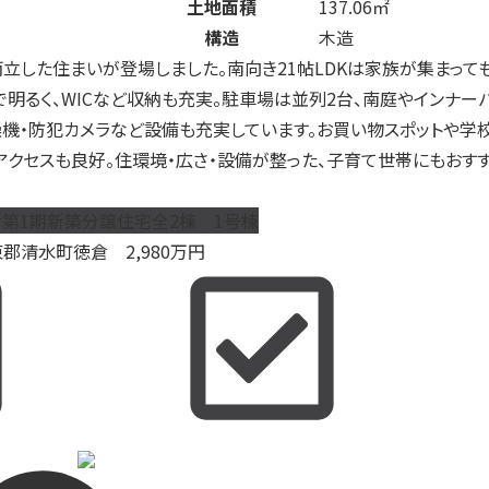
土地面積
137.06㎡
構造
木造
立した住まいが登場しました。南向き21帖LDKは家族が集まって
で明るく、WICなど収納も充実。駐車場は並列2台、南庭やインナー
燥機・防犯カメラなど設備も充実しています。お買い物スポットや学
アクセスも良好。住環境・広さ・設備が整った、子育て世帯にもおす
第1期新築分譲住宅全2棟 1号棟
東郡清水町徳倉
2,980
万円