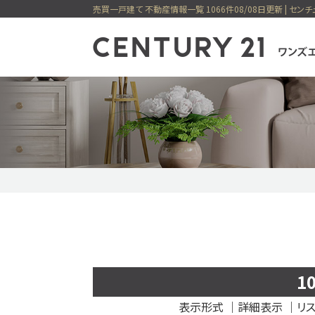
売買一戸建て 不動産情報一覧 1066件08/08日更新 | セン
センチュリー21
一戸建てを検索
住宅設備の
マンショ
メ
新着物件
価格変更物件
ワンズエステ
ピックアップ物件特集
今すぐ見られる一戸建
1
表示形式
｜
詳細表示
｜リス