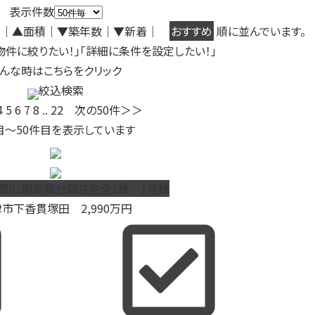
表示件数
り
｜
▲面積
｜
▼築年数
｜
▼新着
｜
おすすめ
順に並んでいます。
物件に絞りたい！」「詳細に条件を設定したい！」
んな時はこちらをクリック
絞込検索
4
5
6
7
8
..
22
次の50件＞＞
目～
50
件目を表示しています
貫01期新築分譲住宅全1棟 1号棟
津市下香貫塚田
2,990
万円