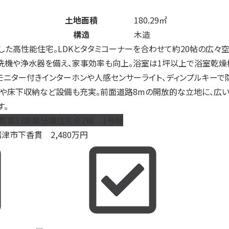
土地面積
180.29㎡
構造
木造
した高性能住宅。LDKとタタミコーナーを合わせて約20帖の広々
洗機や浄水器を備え、家事効率も向上。浴室は1坪以上で浴室乾燥
モニター付きインターホンや人感センサーライト、ディンプルキーで
納や床下収納など設備も充実。前面道路8mの開放的な立地に、広
す。
貫第32新築分譲住宅全2棟 1号棟
沼津市下香貫
2,480
万円