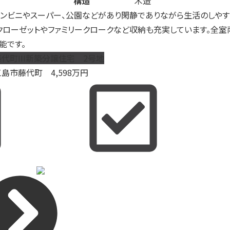
構造
木造
コンビニやスーパー、公園などがあり閑静でありながら生活のしやす
ンクローゼットやファミリークロークなど収納も充実しています。全室
能です。
代町III新築分譲住宅 2号地
三島市藤代町
4,598
万円