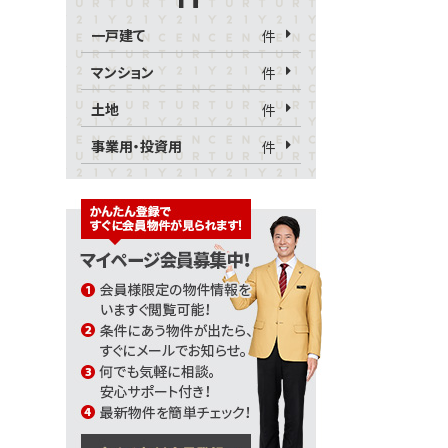
一戸建て
件
マンション
件
土地
件
事業用・投資用
件