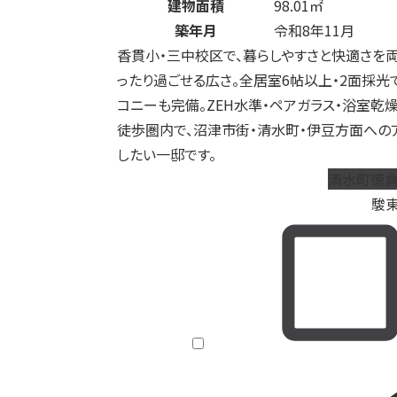
建物面積
98.01㎡
築年月
令和8年11月
香貫小・三中校区で、暮らしやすさと快適さを両
ったり過ごせる広さ。全居室6帖以上・2面採光
コニーも完備。ZEH水準・ペアガラス・浴室乾
徒歩圏内で、沼津市街・清水町・伊豆方面への
したい一邸です。
清水町徳倉
駿