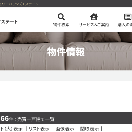
チュリー21ワンズエステート
物件検索
サービス&ご案内
購入の
物件情報
ンを検索
ンテナンス保証
会社概要
中古物件の
土地を検索
売買をサポート
スタッフ紹介
売却後も
事業用・投資
自宅に
ートのおすすめ物件
田舎暮らしのリゾート物件特集
て
今すぐ見られるマンション
今すぐ見られる土地
無料会
066
件 : 売買一戸建て一覧
ト（大）表示 ｜
リスト表示
｜
画像表示
｜
間取表示
｜