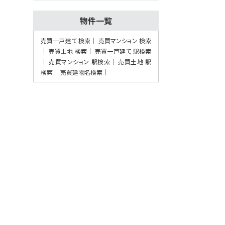
別荘なら…
物件一覧
第7位
4,300万円
売買一戸建て 検索
売買マンション 検索
3ＬＤＫ
売買土地 検索
売買一戸建て 駅検索
御殿場駅
売買マンション 駅検索
売買土地 駅
別荘地にふさわしいオシャレで豪華な造り
です。定住…
検索
売買建物名検索
第8位
2,499万円
4ＬＤＫ
三島二日町駅
歩35分
2026年7月、水回りを中心にリフォーム完工
した…
第9位
2,090万円
3ＬＤＫ
大岡駅
歩10分
大岡小学校・大岡中学校区に位置する、子
育て世帯に…