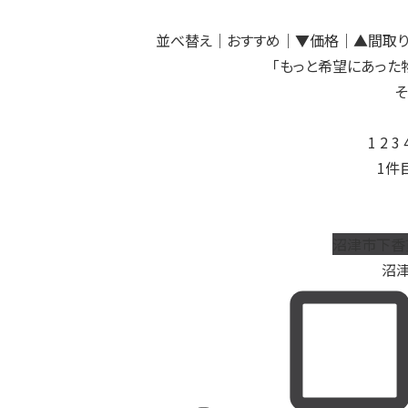
並べ替え
｜おすすめ
｜
▼価格
｜
▲間取
「もっと希望にあった
そ
1
2
3
1
件
沼津市下香
沼