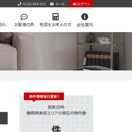
0120-439-051
メール
ログイン
流れ
お客様の声
売却をお考えの方
会社案内
本店
お知らせ
御殿場・箱根店
スタッフブログ
ブランド理念
お問い合わせ
個人情報保護方針
用物件を検索
住み続けられる
住まい購入の基礎知識
学区マップで探す
サイトマップ
員システム
会員ページログイン
更新日時:
静岡県東部エリアの現在の物件数
件