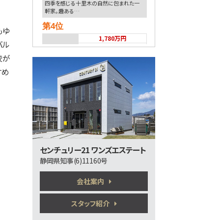
四季を感じる十里木の自然に包まれた一
軒家。趣ある…
第4位
もゆ
1,780万円
バル
2ＳＬＤＫ
校が
沼津駅
歩20分
すめ
①南側道路が、記載幅員より広く、開放感が
大きいと…
第5位
2,390万円
3ＬＤＫ
三島駅
歩17分
三島駅まで徒歩17分の利便性に加え、新幹
センチュリー21 ワンズエステート
線通勤に…
静岡県知事(6)11160号
第6位
会社案内
630万円
3ＬＤＫ
御殿場駅
スタッフ紹介
バ40分
・
歩28分
木目が美しい、吹き抜けのある別荘です！