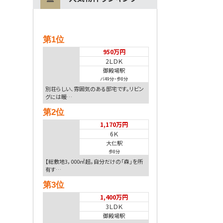
第1位
950万円
2ＬＤＫ
御殿場駅
バ49分
・
歩8分
別荘らしい、雰囲気のある邸宅です。リビン
グには暖…
第2位
1,170万円
6Ｋ
大仁駅
歩8分
【総敷地3，000㎡超。自分だけの「森」を所
有す…
第3位
1,400万円
3ＬＤＫ
御殿場駅