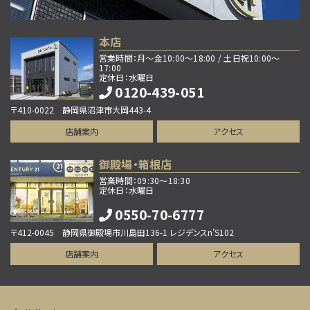
別荘地にふさわしいオシャレで豪華な造りです。定住…
第10位
本店
1,980万円
営業時間：月～金10:00～18:00 / 土日祝10:00～
5ＬＤＫ
17:00
定休日：水曜日
函南駅
0120-439-051
歩39分
函南町上沢中古戸建。 自然に囲まれた静かな、函南…
〒410-0022 静岡県沼津市大岡443-4
店舗案内
アクセス
御殿場・箱根店
営業時間：09:30～18:30
定休日：水曜日
0550-70-6777
〒412-0045 静岡県御殿場市川島田136-1 レジデンスn’S102
店舗案内
アクセス