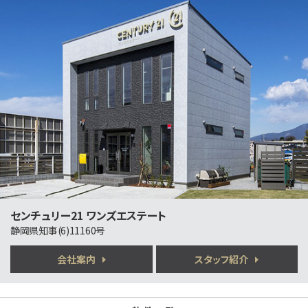
3ＬＤＫ
御殿場駅
四季を感じる十里木の自然に包まれた一軒家。趣ある…
第4位
1,780万円
2ＳＬＤＫ
沼津駅
歩20分
①南側道路が、記載幅員より広く、開放感が大きいと…
第5位
2,390万円
3ＬＤＫ
三島駅
センチュリー21 ワンズエステート
歩17分
三島駅まで徒歩17分の利便性に加え、新幹線通勤に…
静岡県知事(6)11160号
会社案内
スタッフ紹介
第6位
630万円
3ＬＤＫ
御殿場駅