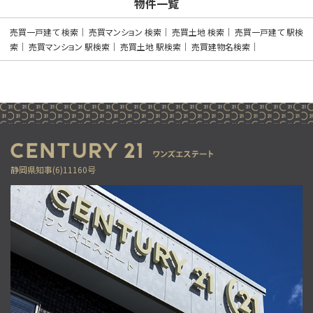
物件一覧
バ40分
・
歩28分
木目が美しい、吹き抜けのある別荘です！ 別荘なら…
売買一戸建て 検索
売買マンション 検索
売買土地 検索
売買一戸建て 駅検
索
売買マンション 駅検索
売買土地 駅検索
売買建物名検索
第7位
2,090万円
3ＬＤＫ
大岡駅
歩10分
大岡小学校・大岡中学校区に位置する、子育て世帯に…
第8位
静岡県知事(6)11160号
2,499万円
4ＬＤＫ
三島二日町駅
歩35分
2026年7月、水回りを中心にリフォーム完工した…
第9位
4,300万円
3ＬＤＫ
御殿場駅