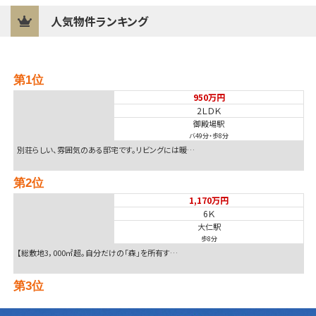
人気物件ランキング
第1位
950万円
2ＬＤＫ
御殿場駅
バ49分
・
歩8分
別荘らしい、雰囲気のある邸宅です。リビングには暖…
第2位
1,170万円
6Ｋ
大仁駅
歩8分
【総敷地3，000㎡超。自分だけの「森」を所有す…
第3位
1,400万円