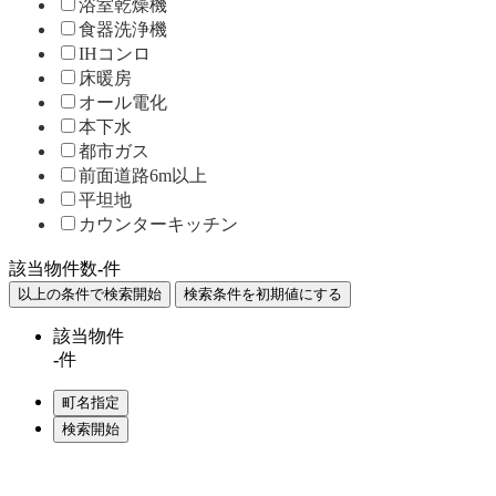
浴室乾燥機
食器洗浄機
IHコンロ
床暖房
オール電化
本下水
都市ガス
前面道路6m以上
平坦地
カウンターキッチン
該当物件数
-
件
該当物件
-
件
Home